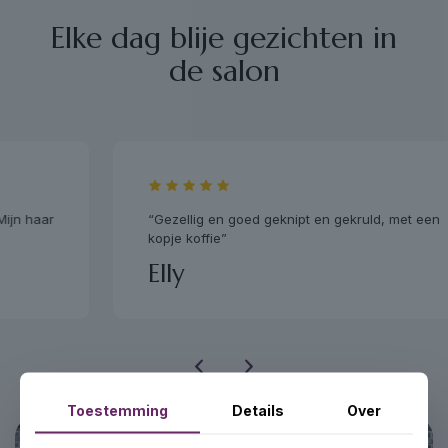
Elke dag blije gezichten in
de salon
“Gezellig en goed geknipt en gekruld, met een
kopje koffie”
Elly
Toestemming
Details
Over